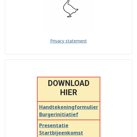
Privacy statement
DOWNLOAD
HIER
Handtekeningformulier
Burgerinitiatief
Presentatie
Startbijeenkomst