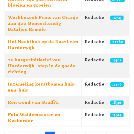
bloeien en groeien
Werkbezoek Prins van Oranje
Redactie
14743
aan 400 Geneeskundig
Bataljon Ermelo
Het Nachthok op de Kaart van
Redactie
21280
Harderwijk
2e burgerinitiatief van
Redactie
13481
Harderwijk -stap in de goede
richting -
Inzameling kerstbomen huis-
Redactie
15176
aan-huis
Een woud van Graffiti
Redactie
18332
Foto Weidemeester en
Redactie
15914
Koeherder