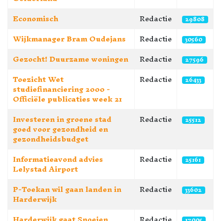
Economisch
Redactie
29808
Wijkmanager Bram Oudejans
Redactie
30560
Gezocht! Duurzame woningen
Redactie
27596
Toezicht Wet
Redactie
26433
studiefinanciering 2000 -
Officiële publicaties week 21
Investeren in groene stad
Redactie
25512
goed voor gezondheid en
gezondheidsbudget
Informatieavond advies
Redactie
25161
Lelystad Airport
P-Toekan wil gaan landen in
Redactie
33602
Harderwijk
Harderwijk gaat Snoeien,
Redactie
17005