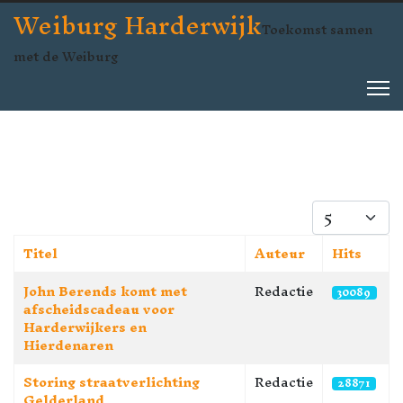
Weiburg Harderwijk
Toekomst samen
met de Weiburg
Toon #
Titel
Auteur
Hits
Artikelen
John Berends komt met
Redactie
30089
afscheidscadeau voor
Harderwijkers en
Hierdenaren
Storing straatverlichting
Redactie
28871
Gelderland