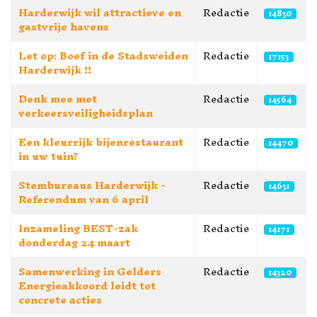
Harderwijk wil attractieve en
Redactie
14830
gastvrije havens
Let op: Boef in de Stadsweiden
Redactie
17153
Harderwijk !!
Denk mee met
Redactie
14564
verkeersveiligheidsplan
Een kleurrijk bijenrestaurant
Redactie
14470
in uw tuin?
Stembureaus Harderwijk -
Redactie
14631
Referendum van 6 april
Inzameling BEST-zak
Redactie
14171
donderdag 24 maart
Samenwerking in Gelders
Redactie
14320
Energieakkoord leidt tot
concrete acties