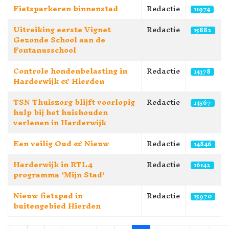
Fietsparkeren binnenstad
Redactie
11974
Uitreiking eerste Vignet
Redactie
15882
Gezonde School aan de
Fontanusschool
Controle hondenbelasting in
Redactie
14378
Harderwijk & Hierden
TSN Thuiszorg blijft voorlopig
Redactie
14567
hulp bij het huishouden
verlenen in Harderwijk
Een veilig Oud & Nieuw
Redactie
14846
Harderwijk in RTL4
Redactie
16142
programma 'Mijn Stad'
Nieuw fietspad in
Redactie
15970
buitengebied Hierden