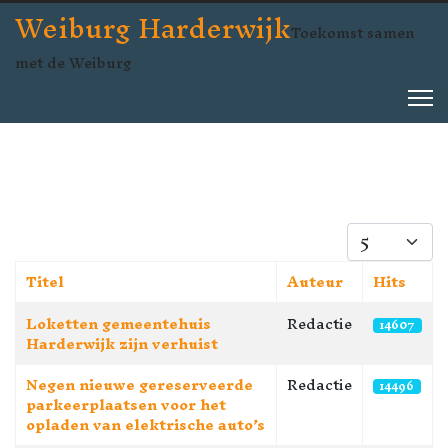
Weiburg Harderwijk
Toekomst samen
met de Weiburg
Toon #
Titel
Auteur
Hits
Artikelen
Loketten gemeentehuis
Redactie
14607
Harderwijk zijn verhuist
Negen nieuwe gereserveerde
Redactie
14496
parkeerplaatsen voor het
opladen van elektrische auto’s