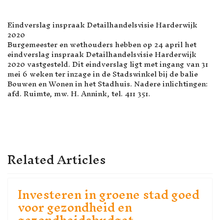
Eindverslag inspraak Detailhandelsvisie Harderwijk
2020
Burgemeester en wethouders hebben op 24 april het
eindverslag inspraak Detailhandelsvisie Harderwijk
2020 vastgesteld. Dit eindverslag ligt met ingang van 31
mei 6 weken ter inzage in de Stadswinkel bij de balie
Bouwen en Wonen in het Stadhuis. Nadere inlichtingen:
afd. Ruimte, mw. H. Annink, tel. 411 351.
VORIG ARTIKEL: GEZOCHT! 
VOLGENDE ARTI
VOLGENDE
VORIGE
Related Articles
Investeren in groene stad goed
voor gezondheid en