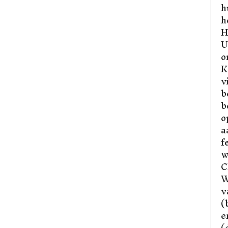
h
h
H
U
o
K
v
b
b
o
a
f
w
C
W
v
(
e
(