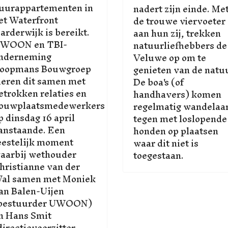
uurappartementen in
nadert zijn einde. Me
et Waterfront
de trouwe viervoeter
arderwijk is bereikt.
aan hun zij, trekken
WOON en TBI-
natuurliefhebbers de
nderneming
Veluwe op om te
oopmans Bouwgroep
genieten van de natu
ieren dit samen met
De boa's (of
etrokken relaties en
handhavers) komen
ouwplaatsmedewerkers
regelmatig wandelaa
p dinsdag 16 april
tegen met loslopende
anstaande. Een
honden op plaatsen
eestelijk moment
waar dit niet is
aarbij wethouder
toegestaan.
hristianne van der
al samen met Moniek
an Balen-Uijen
bestuurder UWOON)
n Hans Smit
directievoorzitter