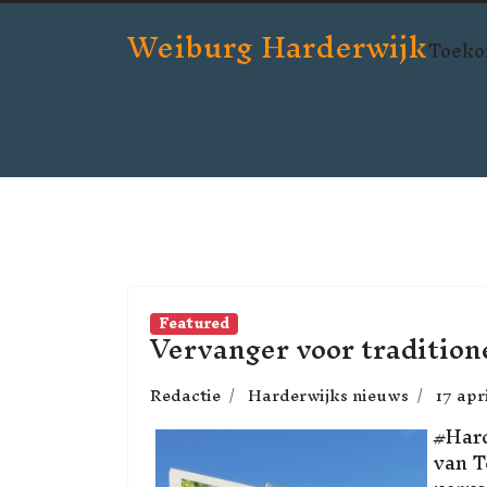
Weiburg Harderwijk
Toeko
Featured
Vervanger voor traditio
Redactie
Harderwijks nieuws
17 apr
#Hard
van T