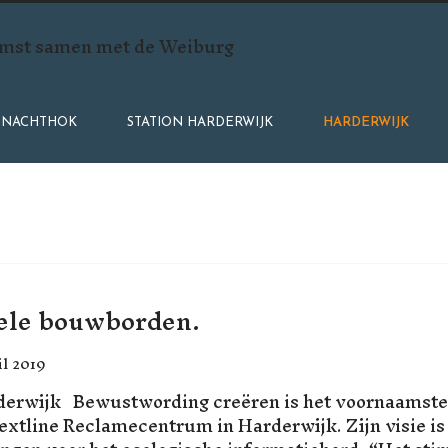
mst samen met de Weiburg
NACHTHOK
STATION HARDERWIJK
HARDERWIJK
nele bouwborden.
il 2019
erwijk Bewustwording creëren is het voornaamste 
extline Reclamecentrum in Harderwijk. Zijn visie is