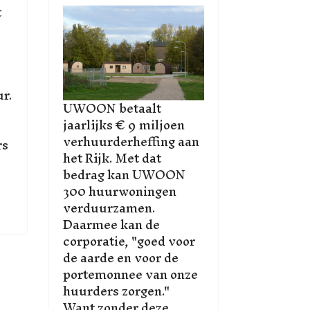
t
ur.
UWOON betaalt
jaarlijks € 9 miljoen
verhuurderheffing aan
rs
het Rijk. Met dat
bedrag kan UWOON
300 huurwoningen
verduurzamen.
Daarmee kan de
corporatie, "goed voor
de aarde en voor de
portemonnee van onze
huurders zorgen."
Want zonder deze