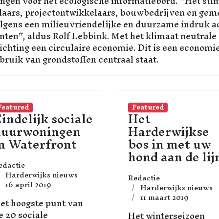
ngen voor het ecologische informatiebord. “Het sti
aars, projectontwikkelaars, bouwbedrijven en geme
lgens een milieuvriendelijke en duurzame indruk 
nten”, aldus Rolf Lebbink. Met het klimaat neutrale
richting een circulaire economie. Dit is een economi
bruik van grondstoffen centraal staat.
Featured
Featured
indelijk sociale
Het
huurwoningen
Harderwijkse
n Waterfront
bos in met uw
hond aan de lij
edactie
Harderwijks nieuws
Redactie
16 april 2019
Harderwijks nieuws
11 maart 2019
et hoogste punt van
e 20 sociale
Het winterseizoen