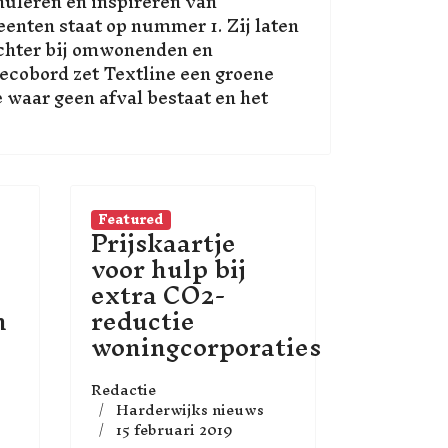
muleren en inspireren van
enten staat op nummer 1. Zij laten
achter bij omwonenden en
 ecobord zet Textline een groene
e waar geen afval bestaat en het
Featured
Prijskaartje
voor hulp bij
extra CO2-
n
reductie
woningcorporaties
Redactie
Harderwijks nieuws
15 februari 2019