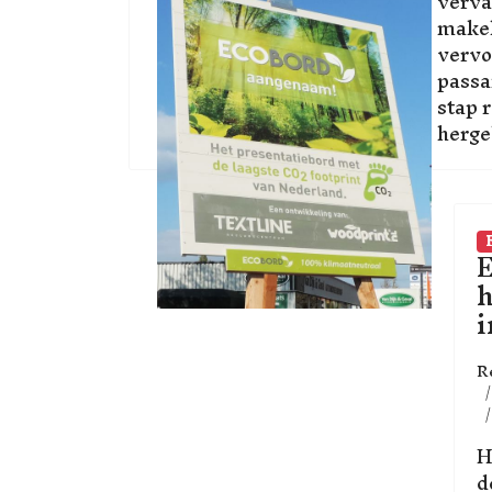
verva
makel
vervo
passa
stap 
herge
E
i
R
H
d