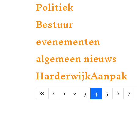
Politiek
Bestuur
evenementen
algemeen nieuws
HarderwijkAanpak
1
2
3
4
5
6
7