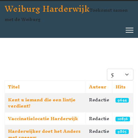
Weiburg Harderwijk
Toekomst samen
met de Weiburg
Toon #
Titel
Auteur
Hits
Artikelen
Kent u iemand die een lintje
Redactie
9644
verdient?
Vaccinatielocatie Harderwijk
Redactie
10836
Harderwijker doet het Anders
Redactie
9865
met sneeuw.