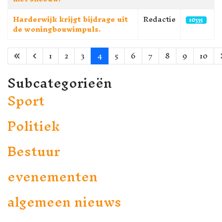
Harderwijk krijgt bijdrage uit
Redactie
10335
de woningbouwimpuls.
1
2
3
4
5
6
7
8
9
10
Pagina 4 van 82
Subcategorieën
Sport
Politiek
Bestuur
evenementen
algemeen nieuws