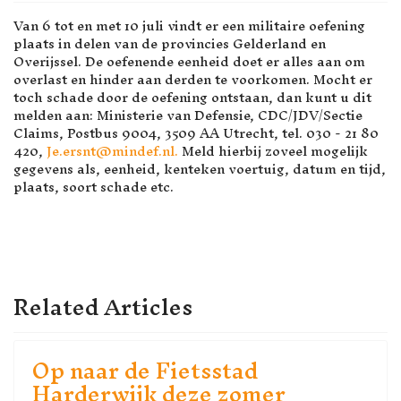
Van 6 tot en met 10 juli vindt er een militaire oefening
plaats in delen van de provincies Gelderland en
Overijssel. De oefenende eenheid doet er alles aan om
overlast en hinder aan derden te voorkomen. Mocht er
toch schade door de oefening ontstaan, dan kunt u dit
melden aan: Ministerie van Defensie, CDC/JDV/Sectie
Claims, Postbus 9004, 3509 AA Utrecht, tel. 030 - 21 80
420,
Je.ersnt@mindef.nl
.
Meld hierbij zoveel mogelijk
gegevens als, eenheid, kenteken voertuig, datum en tijd,
plaats, soort schade etc.
VORIG ARTIKEL: VERSTERKI
VOLGENDE ARTI
VOLGENDE
VORIGE
Related Articles
Op naar de Fietsstad
Harderwijk deze zomer