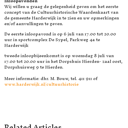
Inloopavonden
Wij willen u graag de gelegenheid geven om het eerste
concept van de Cultuurhistorische Waardenkaart van
de gemeente Harderwijk in te zien en uw opmerkingen
en/of aanvullingen te geven.
De eerste inloopavond is op 6 juli van 17.00 tot 20.00
uur in sportcomplex De Sypel, Parkweg 4a te
Harderwijk
tweede inloopbijeenkomst is op woensdag 8 juli van
17.00 tot 20.00 uur in het Dorpshuis Hierden- zaal oost,
Dorpshuisweg 9 te Hierden.
Meer informatie: dhr. M. Bouw, tel. 411 911 of
www.harderwijk.nl/cultuurhistorie
VORIG ARTIKEL: MILITAIRE
VOLGENDE ARTI
VOLGENDE
VORIGE
Related Articles