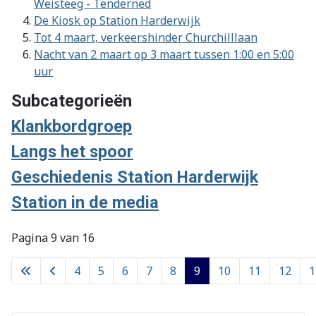
Weisteeg - Tenderned
De Kiosk op Station Harderwijk
Tot 4 maart, verkeershinder Churchilllaan
Nacht van 2 maart op 3 maart tussen 1:00 en 5:00
uur
Subcategorieën
Klankbordgroep
Langs het spoor
Geschiedenis Station Harderwijk
Station in de media
Pagina 9 van 16
4
5
6
7
8
9
10
11
12
1