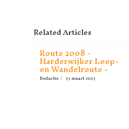
VORIG ARTIKEL: ROUTE
VOLGE
VORIGE
VOLG
Related Articles
Route 2008 -
Harderwijker Loop-
en Wandelroute -
Redactie
23 maart 2023