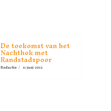
ELROUTE -
OR HET NACHTHOK -ADOPTIE GEMEENT
De toekomst van het
Nachthok met
Randstadspoor
Redactie
11 juni 2012