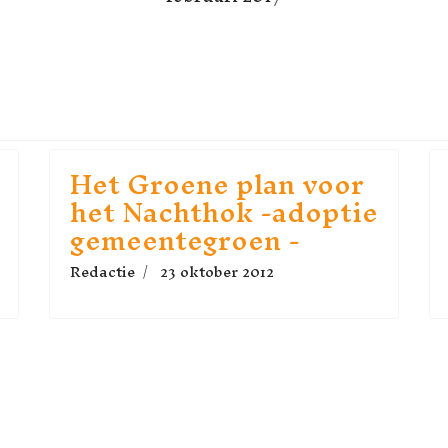
 2008 - HARDERWIJKER LOOP- EN WAND
NDE ARTIKEL: HET GROENE PLAN VO
ENDE
Het Groene plan voor
het Nachthok -adoptie
gemeentegroen -
Redactie
23 oktober 2012