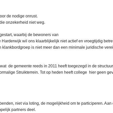
oor de nodige onrust.
die onzekerheid niet weg.
 gestart, waarbij de bewoners van
arderwijk wil ons klaarblijkelijk niet actief en vroegtijdig betr
n klankbordgroep is niet meer dan een minimale juridische vere
wat de gemeente reeds in 2011 heeft toegezegd in de structuu
voormalige Struikterrein. Tot op heden heeft college hier geen g
nden, niet via loting, de mogelijkheid om te participeren. Aa
elijk partners deel.